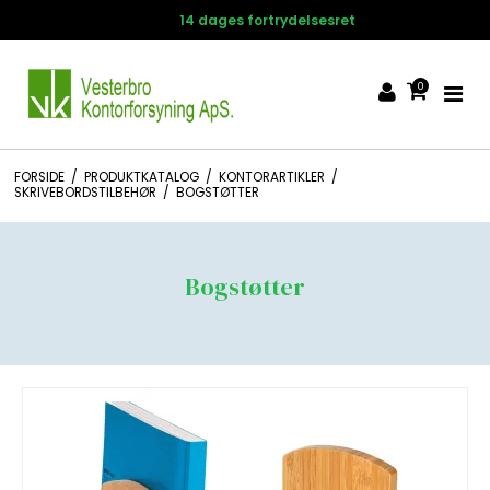
14 dages fortrydelsesret
0
FORSIDE
/
PRODUKTKATALOG
/
KONTORARTIKLER
/
SKRIVEBORDSTILBEHØR
/
BOGSTØTTER
Bogstøtter