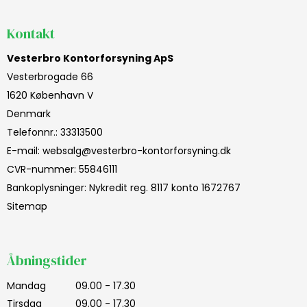
Kontakt
Vesterbro Kontorforsyning ApS
Vesterbrogade 66
1620 København V
Denmark
Telefonnr.
:
33313500
E-mail
:
websalg@vesterbro-kontorforsyning.dk
CVR-nummer
:
55846111
Bankoplysninger
:
Nykredit reg. 8117 konto 1672767
Sitemap
Åbningstider
Mandag
09.00 - 17.30
Tirsdag
09.00 - 17.30