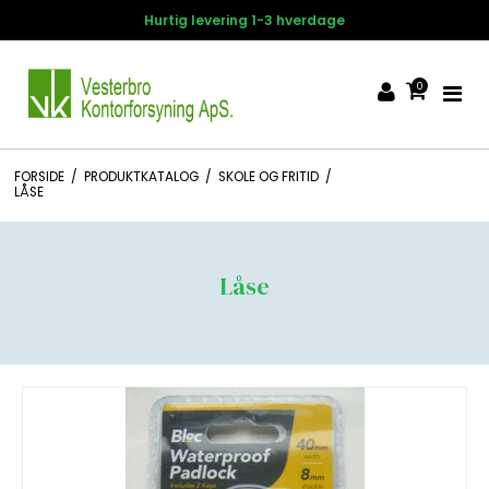
14 dages fortrydelsesret
0
FORSIDE
/
PRODUKTKATALOG
/
SKOLE OG FRITID
/
LÅSE
Låse