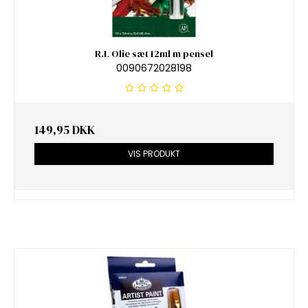
R.L Olie sæt 12ml m pensel
0090672028198
149,95 DKK
VIS PRODUKT