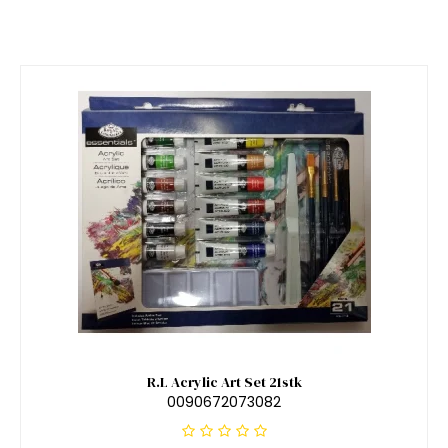
R.L Acrylic Art Set 21stk
0090672073082