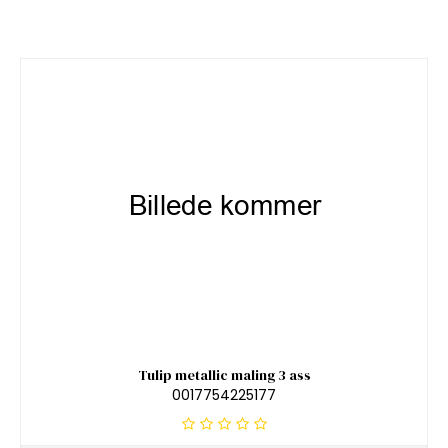
Tulip metallic maling 3 ass
0017754225177