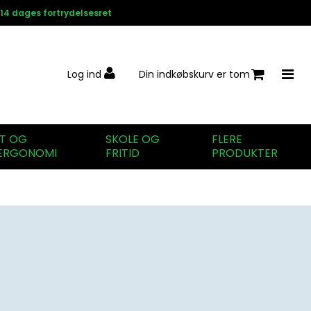
14 dages fortrydelsesret
Log ind
Din indkøbskurv er tom
IT OG
SKOLE OG
FLERE
ERGONOMI
FRITID
PRODUKTER