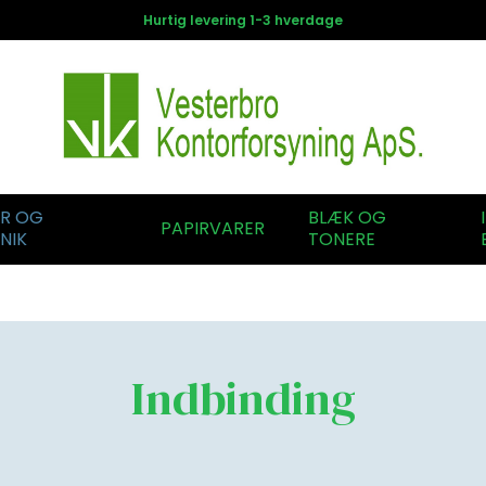
Hurtig levering 1-3 hverdage
ER OG
BLÆK OG
PAPIRVARER
NIK
TONERE
Indbinding