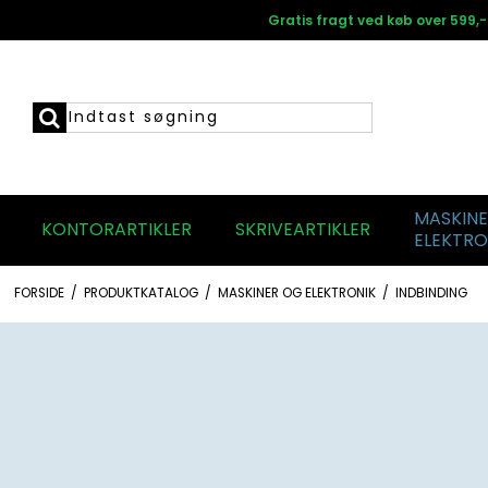
Gratis fragt ved køb over 599,-
MASKIN
KONTORARTIKLER
SKRIVEARTIKLER
ELEKTRO
FORSIDE
/
PRODUKTKATALOG
/
MASKINER OG ELEKTRONIK
/
INDBINDING