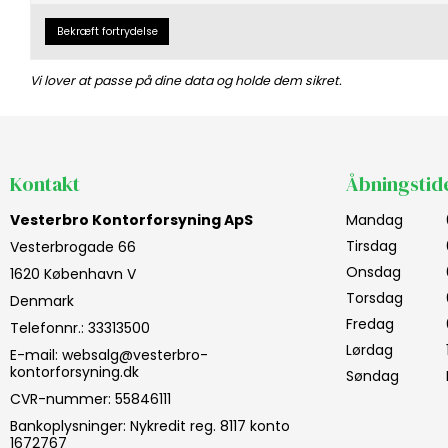
Bekræft fortrydelse
Vi lover at passe på dine data og holde dem sikret.
Kontakt
Åbningstid
Vesterbro Kontorforsyning ApS
Mandag
Tirsdag
Vesterbrogade 66
Onsdag
1620 København V
Torsdag
Denmark
Fredag
Telefonnr.
:
33313500
Lørdag
E-mail
:
websalg@vesterbro-
kontorforsyning.dk
Søndag
CVR-nummer
:
55846111
Bankoplysninger
:
Nykredit reg. 8117 konto
1672767