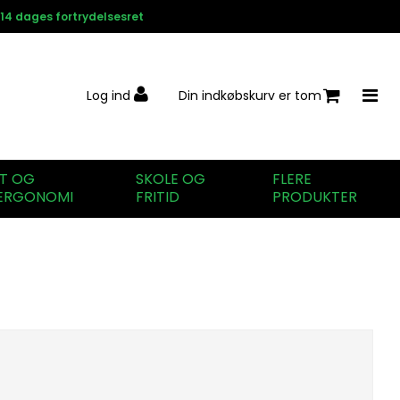
14 dages fortrydelsesret
Log ind
Din indkøbskurv er tom
IT OG
SKOLE OG
FLERE
ERGONOMI
FRITID
PRODUKTER