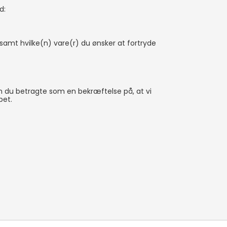
d:
amt hvilke(n) vare(r) du ønsker at fortryde
n du betragte som en bekræftelse på, at vi
bet.