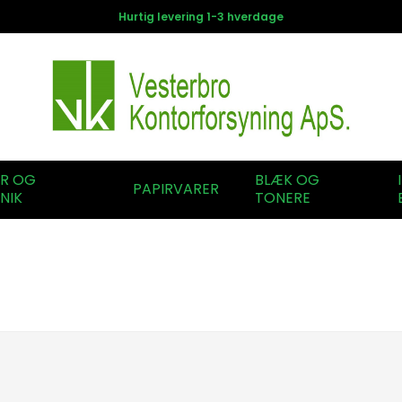
Hurtig levering 1-3 hverdage
ER OG
BLÆK OG
PAPIRVARER
NIK
TONERE