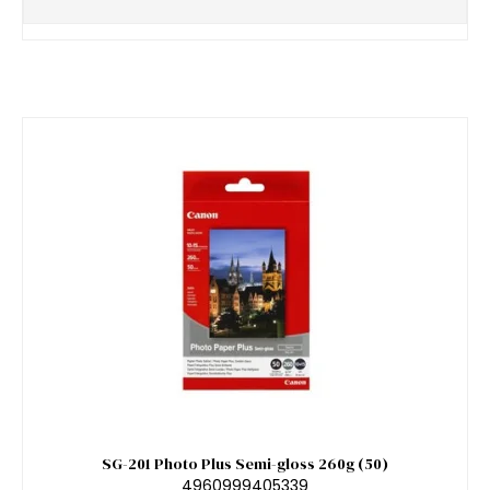
SG-201 Photo Plus Semi-gloss 260g (50)
4960999405339