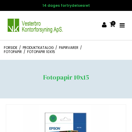
14 dages fortrydelsesret
0
FORSIDE
/
PRODUKTKATALOG
/
PAPIRVARER
/
FOTOPAPIR
/
FOTOPAPIR 10X15
Fotopapir 10x15