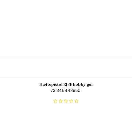
Hæftepistol R13E hobby gul
7313464439501