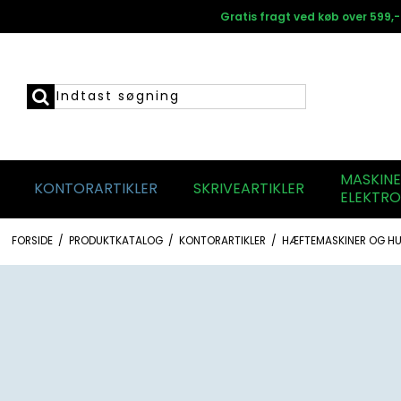
Gratis fragt ved køb over 599,-
MASKIN
KONTORARTIKLER
SKRIVEARTIKLER
ELEKTRO
FORSIDE
/
PRODUKTKATALOG
/
KONTORARTIKLER
/
HÆFTEMASKINER OG HU