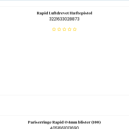
Rapid Luftdrevet Hæftepistol
3221633028873
Pariserringe Rapid Ø4mm blister (100)
4051661013690