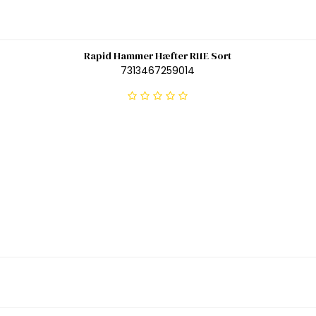
Rapid Hammer Hæfter R11E Sort
7313467259014