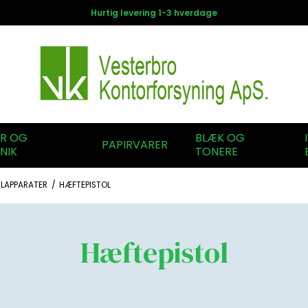
Hurtig levering 1-3 hverdage
ER OG
BLÆK OG
PAPIRVARER
NIK
TONERE
LAPPARATER
/
HÆFTEPISTOL
Hæftepistol