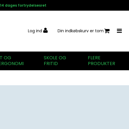
14 dages fortrydelsesret
Log ind
Din indkøbskurv er tom
IT OG
SKOLE OG
FLERE
ERGONOMI
FRITID
PRODUKTER