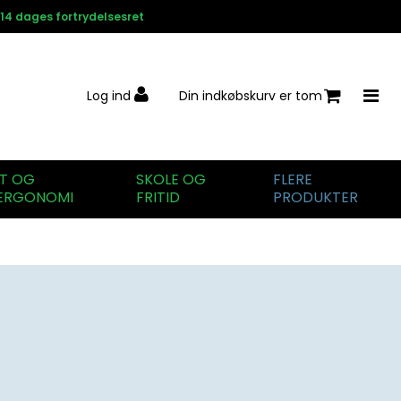
14 dages fortrydelsesret
Log ind
Din indkøbskurv er tom
IT OG
SKOLE OG
FLERE
ERGONOMI
FRITID
PRODUKTER