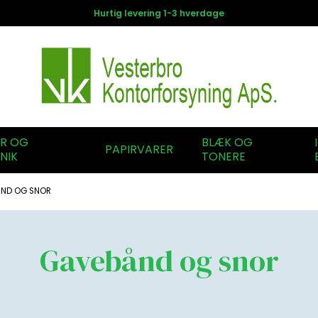
Hurtig levering 1-3 hverdage
ER OG
BLÆK OG
PAPIRVARER
NIK
TONERE
ND OG SNOR
Gavebånd og snor