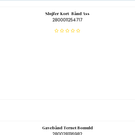
Sløjfer-Kort- Bånd Ass
2800011254717
Gavebånd Ternet Bomuld
2800281116982