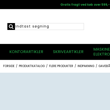
Gratis fragt ved køb over 599,-
MASKIN
KONTORARTIKLER
SKRIVEARTIKLER
ELEKTRO
FORSIDE
/
PRODUKTKATALOG
/
FLERE PRODUKTER
/
INDPAKNING
/
GAVEBÅ