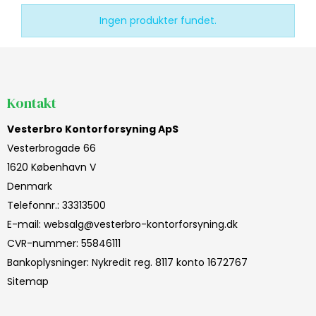
Ingen produkter fundet.
Kontakt
Vesterbro Kontorforsyning ApS
Vesterbrogade 66
1620 København V
Denmark
Telefonnr.
:
33313500
E-mail
:
websalg@vesterbro-kontorforsyning.dk
CVR-nummer
:
55846111
Bankoplysninger
:
Nykredit reg. 8117 konto 1672767
Sitemap