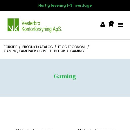
Hurtig levering 1-3 hverdage
0
FORSIDE
/
PRODUKTKATALOG
/
IT OG ERGONOMI
/
GAMING, KAMERAER OG PC-TILBEHØR
/
GAMING
Gaming