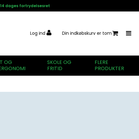
14 dages fortrydelsesret
Log ind
Din indkøbskurv er tom
IT OG
SKOLE OG
FLERE
ERGONOMI
FRITID
PRODUKTER