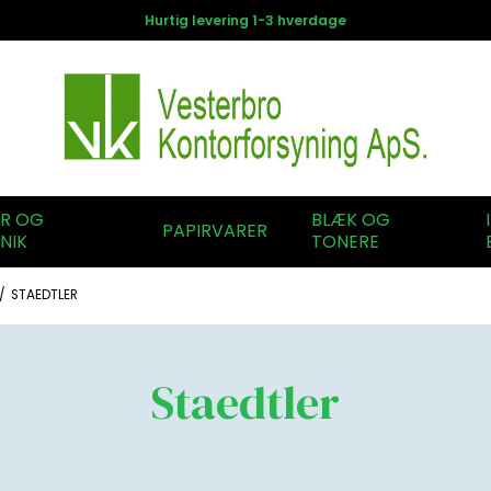
Hurtig levering 1-3 hverdage
ER OG
BLÆK OG
PAPIRVARER
NIK
TONERE
/
STAEDTLER
Staedtler