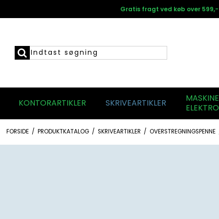
Gratis fragt ved køb over 599,-
MASKIN
KONTORARTIKLER
SKRIVEARTIKLER
ELEKTRO
FORSIDE
/
PRODUKTKATALOG
/
SKRIVEARTIKLER
/
OVERSTREGNINGSPENNE