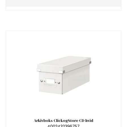
Arkivboks ClickogStore CD hvid
4002432396757