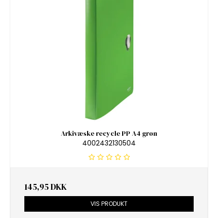
Arkivæske recycle PP A4 grøn
4002432130504
145,95 DKK
VIS PRODUKT