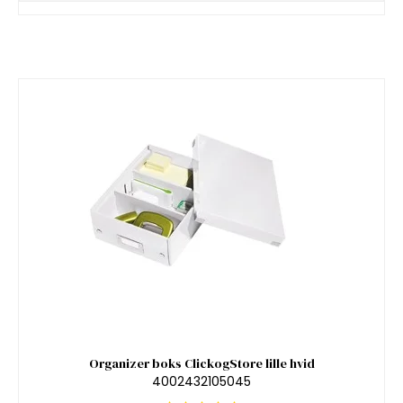
Organizer boks ClickogStore lille hvid
4002432105045