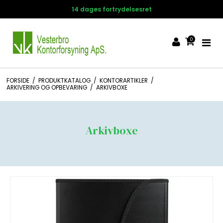
14 dages fortrydelsesret
0
FORSIDE
/
PRODUKTKATALOG
/
KONTORARTIKLER
/
ARKIVERING OG OPBEVARING
/
ARKIVBOXE
Arkivboxe