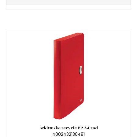
Arkivæske recycle PP A4 rød
4002432130481