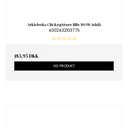
Arkivboks ClickogStore lille WOW isblå
4002432103775
183,95 DKK
VIS PRODUKT