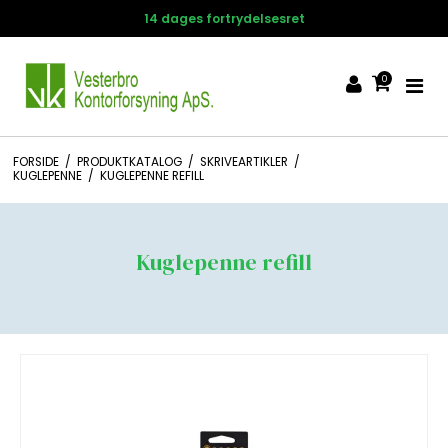
14 dages fortrydelsesret
0
FORSIDE
/
PRODUKTKATALOG
/
SKRIVEARTIKLER
/
KUGLEPENNE
/
KUGLEPENNE REFILL
Kuglepenne refill