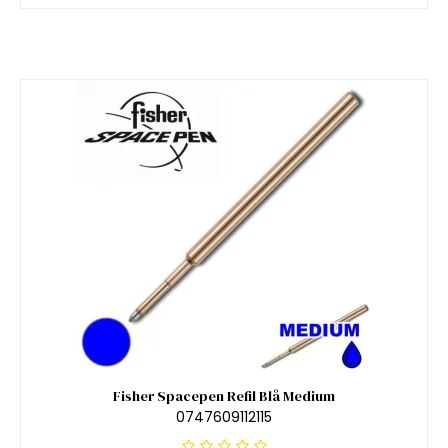
Fisher Spacepen Refil Blå Medium
0747609112115