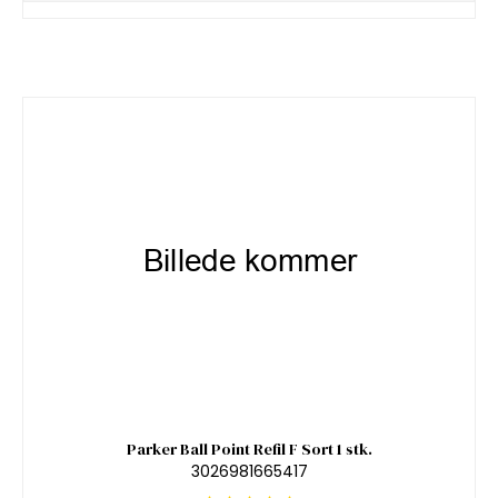
Parker Ball Point Refil F Sort 1 stk.
3026981665417