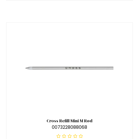
Cross Refill Mini M Rød
0073228088068