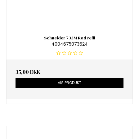
Schneider 735M Rød refil
4004675073624
35,00 DKK
VIS PRODUKT