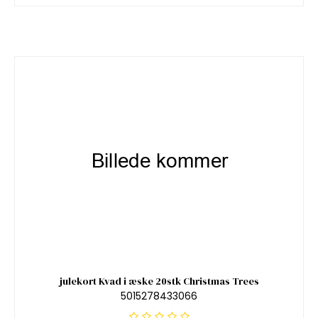
julekort Kvad i æske 20stk Christmas Trees
5015278433066