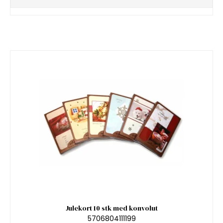
Julekort 10 stk med konvolut
5706804111199