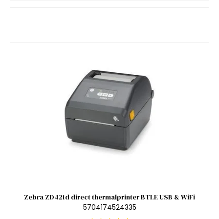
Zebra ZD421d direct thermalprinter BTLE USB & WiFi
5704174524335