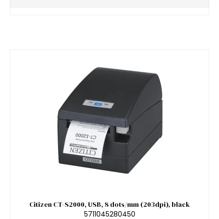
Citizen CT-S2000, USB, 8 dots/mm (203dpi), black
5711045280450