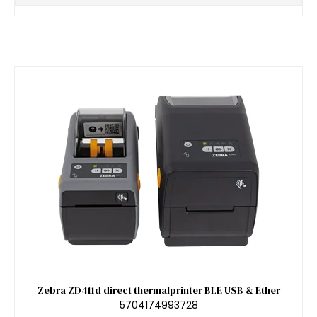
Zebra ZD411d direct thermalprinter BLE USB & Ether
5704174993728