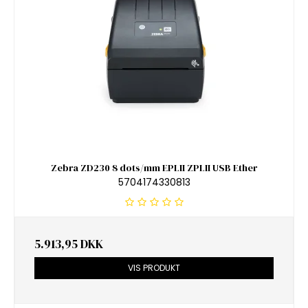
Zebra ZD230 8 dots/mm EPLII ZPLII USB Ether
5704174330813
5.913,95 DKK
VIS PRODUKT