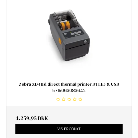
Zebra ZD411d direct thermal printer BTLE5 & USB
5715063083642
4.259,95 DKK
VIS PRODUKT