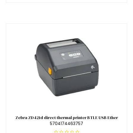
Zebra ZD421d direct thermal printer BTLE USB Ether
5704174463757