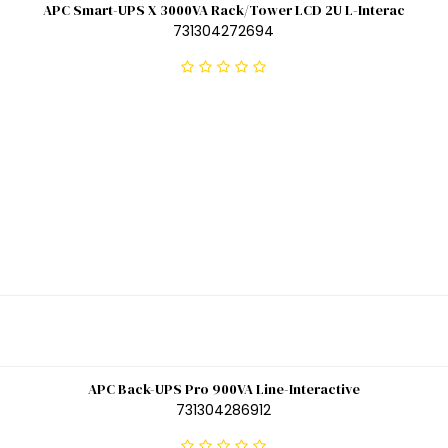
APC Smart-UPS X 3000VA Rack/Tower LCD 2U L-Interac
731304272694
APC Back-UPS Pro 900VA Line-Interactive
731304286912