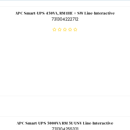
APC Smart-UPS 450VA, RM 1HE + SW Line-Interactive
731304222712
APC Smart-UPS 5000VA RM 5U USV Line-Interactive
731304255321