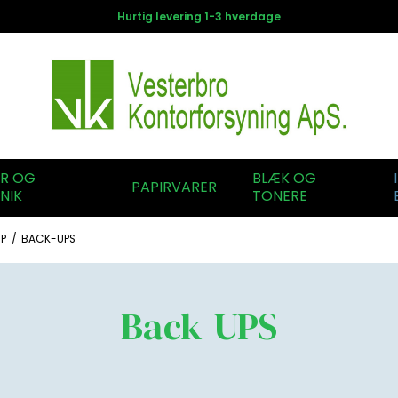
Hurtig levering 1-3 hverdage
ER OG
BLÆK OG
PAPIRVARER
NIK
TONERE
P
/
BACK-UPS
Back-UPS