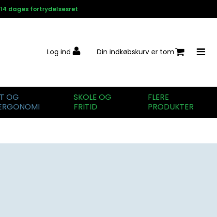
14 dages fortrydelsesret
Log ind
Din indkøbskurv er tom
IT OG
SKOLE OG
FLERE
ERGONOMI
FRITID
PRODUKTER