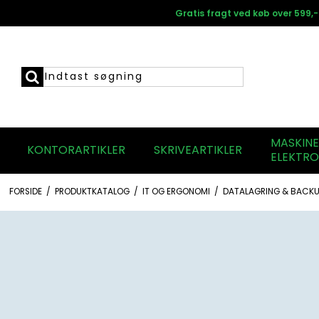
Gratis fragt ved køb over 599,-
MASKIN
KONTORARTIKLER
SKRIVEARTIKLER
ELEKTRO
FORSIDE
/
PRODUKTKATALOG
/
IT OG ERGONOMI
/
DATALAGRING & BACKU