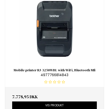
Mobile printer RJ-3250WBL with WiFi, Bluetooth Mfi
4977766814843
7.778,95 DKK
VIS PRODUKT