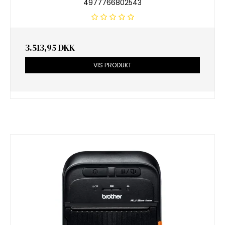
4977766802543
3.513,95 DKK
VIS PRODUKT