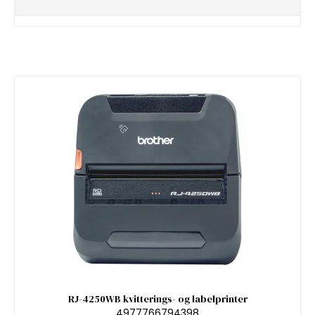
RJ-4250WB kvitterings- og labelprinter
4977766794398