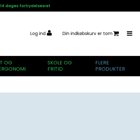
14 dages fortrydelsesret
Log ind
Din indkøbskurv er tom
IT OG
SKOLE OG
FLERE
ERGONOMI
FRITID
PRODUKTER