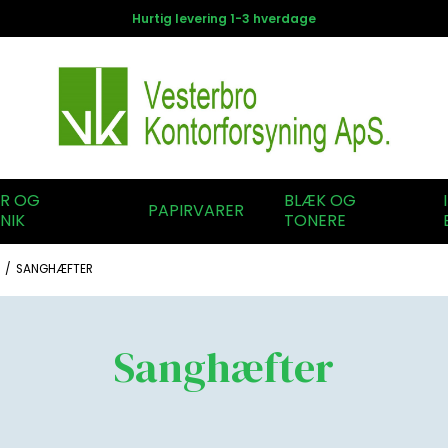
Hurtig levering 1-3 hverdage
ER OG
BLÆK OG
PAPIRVARER
NIK
TONERE
/
SANGHÆFTER
Sanghæfter