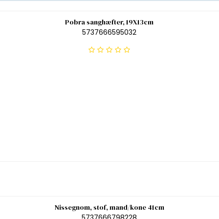
Pobra sanghæfter, 19X13cm
5737666595032
Nissegnom, stof, mand/kone 41cm
5737666798228