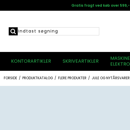
Gratis fragt ved køb over 599,-
MASKIN
KONTORARTIKLER
SKRIVEARTIKLER
ELEKTRO
FORSIDE
/
PRODUKTKATALOG
/
FLERE PRODUKTER
/
JULE OG NYTÅRSVARER