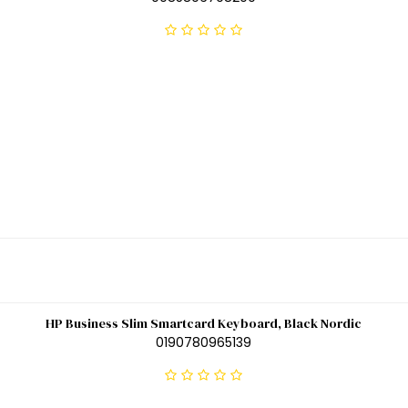
HP Business Slim Smartcard Keyboard, Black Nordic
0190780965139