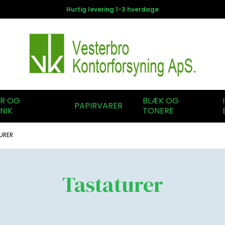
Hurtig levering 1-3 hverdage
ER OG
BLÆK OG
PAPIRVARER
NIK
TONERE
URER
Tastaturer