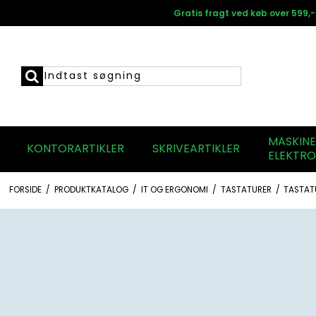
Gratis fragt ved køb over 599,-
MASKIN
KONTORARTIKLER
SKRIVEARTIKLER
ELEKTRO
FORSIDE
/
PRODUKTKATALOG
/
IT OG ERGONOMI
/
TASTATURER
/
TASTAT