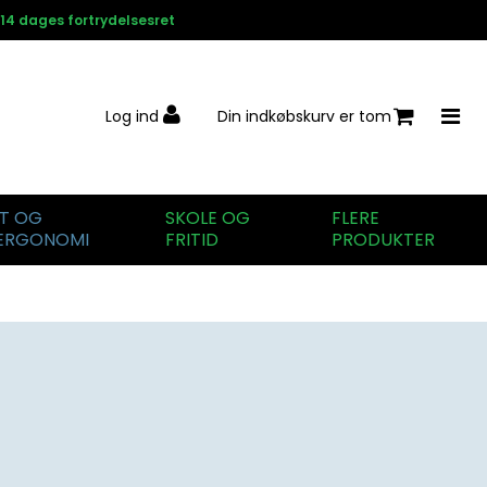
14 dages fortrydelsesret
Log ind
Din indkøbskurv er tom
IT OG
SKOLE OG
FLERE
ERGONOMI
FRITID
PRODUKTER