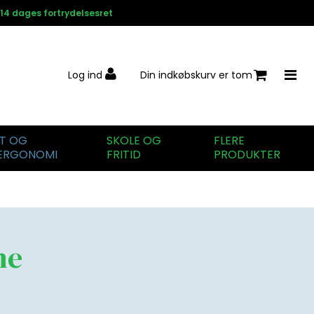
14 dages fortrydelsesret
Log ind
Din indkøbskurv er tom
IT OG
SKOLE OG
FLERE
ERGONOMI
FRITID
PRODUKTER
ne