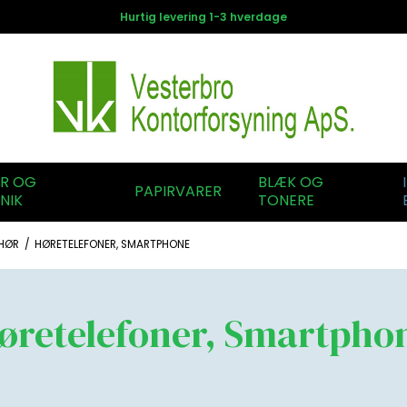
Hurtig levering 1-3 hverdage
ER OG
BLÆK OG
PAPIRVARER
NIK
TONERE
EHØR
/
HØRETELEFONER, SMARTPHONE
øretelefoner, Smartpho