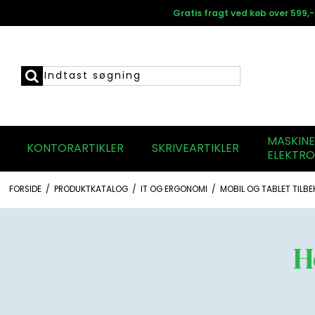
Gratis fragt ved køb over 599,-
MASKIN
KONTORARTIKLER
SKRIVEARTIKLER
ELEKTRO
FORSIDE
/
PRODUKTKATALOG
/
IT OG ERGONOMI
/
MOBIL OG TABLET TILB
H