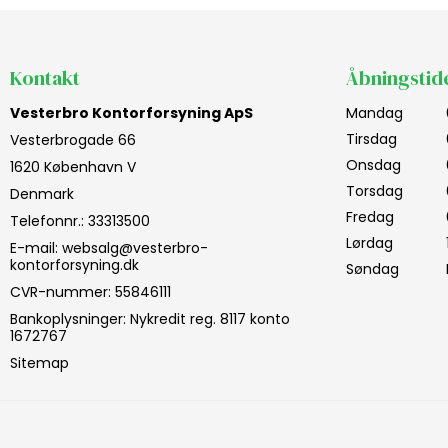
Kontakt
Åbningstid
Vesterbro Kontorforsyning ApS
Mandag
Tirsdag
Vesterbrogade 66
Onsdag
1620 København V
Torsdag
Denmark
Fredag
Telefonnr.
:
33313500
Lørdag
E-mail
:
websalg@vesterbro-
kontorforsyning.dk
Søndag
CVR-nummer
:
55846111
Bankoplysninger
:
Nykredit reg. 8117 konto
1672767
Sitemap