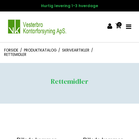
Hurtig levering 1-3 hverdage
0
FORSIDE
/
PRODUKTKATALOG
/
SKRIVEARTIKLER
/
RETTEMIDLER
Rettemidler