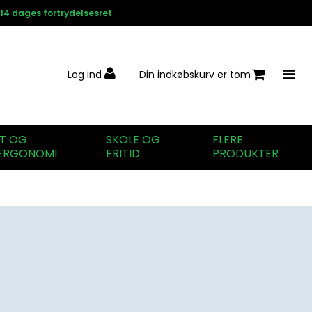
14 dages fortrydelsesret
Log ind
Din indkøbskurv er tom
IT OG
SKOLE OG
FLERE
ERGONOMI
FRITID
PRODUKTER