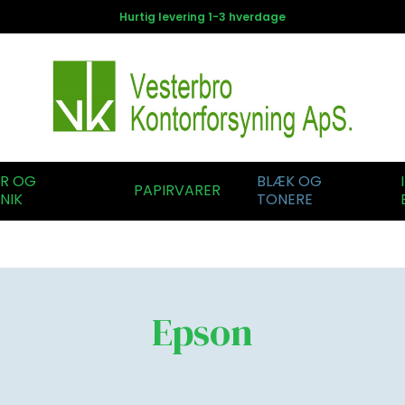
Hurtig levering 1-3 hverdage
ER OG
BLÆK OG
PAPIRVARER
NIK
TONERE
Epson