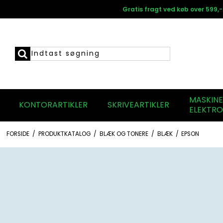
Gratis fragt ved køb over 599,-
MASKIN
KONTORARTIKLER
SKRIVEARTIKLER
ELEKTRO
FORSIDE
/
PRODUKTKATALOG
/
BLÆK OG TONERE
/
BLÆK
/
EPSON