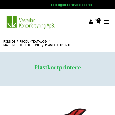
14 dages fortrydelsesret
0
FORSIDE
/
PRODUKTKATALOG
/
MASKINER OG ELEKTRONIK
/
PLASTKORTPRINTERE
Plastkortprintere