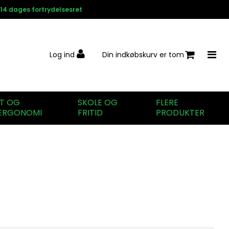
14 dages fortrydelsesret
Log ind
Din indkøbskurv er tom
IT OG
SKOLE OG
FLERE
ERGONOMI
FRITID
PRODUKTER