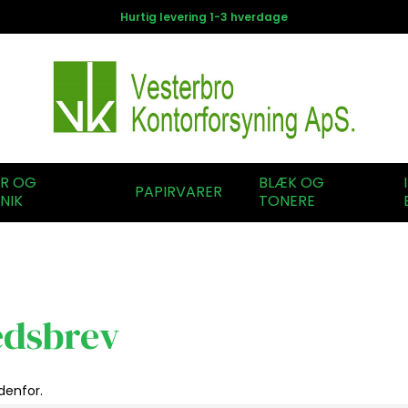
Hurtig levering 1-3 hverdage
ER OG
BLÆK OG
PAPIRVARER
NIK
TONERE
edsbrev
denfor.