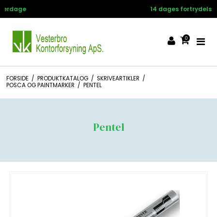
14 dages fortrydelsesret
0
FORSIDE
/
PRODUKTKATALOG
/
SKRIVEARTIKLER
/
POSCA OG PAINTMARKER
/
PENTEL
Pentel