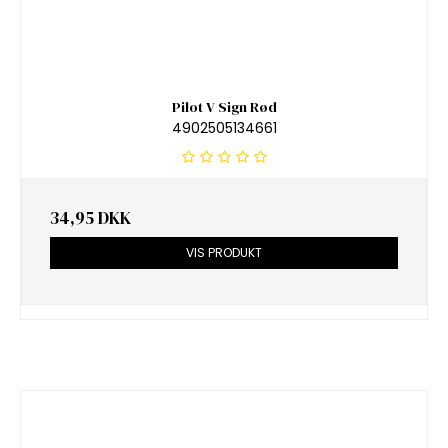
Pilot V Sign Rød
4902505134661
34,95 DKK
VIS PRODUKT