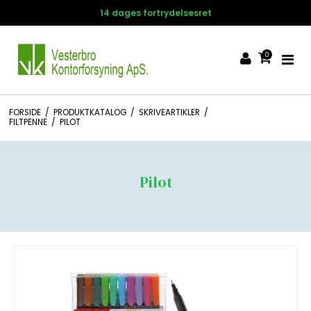
14 dages fortrydelsesret
0
FORSIDE
/
PRODUKTKATALOG
/
SKRIVEARTIKLER
/
FILTPENNE
/
PILOT
Pilot