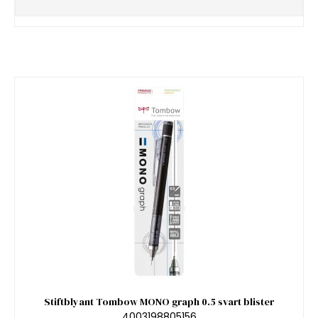
Stiftblyant Tombow MONO graph 0.5 svart blister
4003198805156