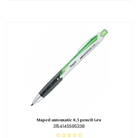
Maped automatic 0,5 pencil Grø
3154145595338