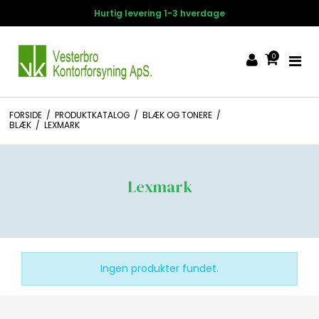
Hurtig levering 1-3 hverdage
0
FORSIDE
/
PRODUKTKATALOG
/
BLÆK OG TONERE
/
BLÆK
/
LEXMARK
Lexmark
Ingen produkter fundet.