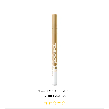
Penol 51 1,2mm Guld
5701113664329