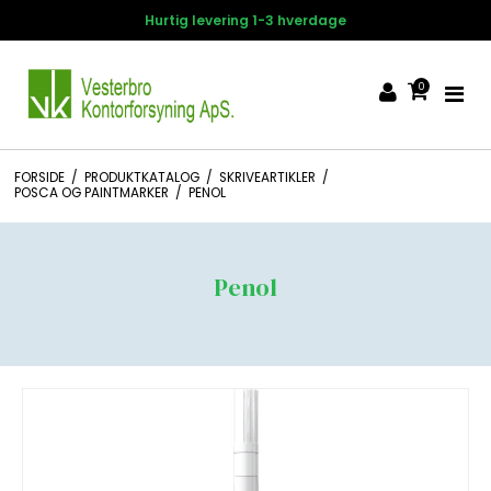
Hurtig levering 1-3 hverdage
0
FORSIDE
/
PRODUKTKATALOG
/
SKRIVEARTIKLER
/
POSCA OG PAINTMARKER
/
PENOL
Penol