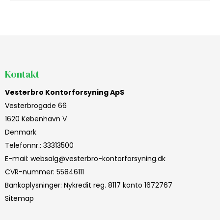
Kontakt
Vesterbro Kontorforsyning ApS
Vesterbrogade 66
1620 København V
Denmark
Telefonnr.
:
33313500
E-mail
:
websalg@vesterbro-kontorforsyning.dk
CVR-nummer
:
55846111
Bankoplysninger
:
Nykredit reg. 8117 konto 1672767
Sitemap