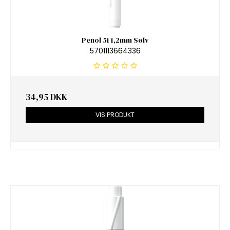
Penol 51 1,2mm Sølv
5701113664336
34,95 DKK
VIS PRODUKT