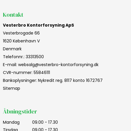
Kontakt
Vesterbro Kontorforsyning ApS
Vesterbrogade 66
1620 København V
Denmark
Telefonnr.
:
33313500
E-mail
:
websalg@vesterbro-kontorforsyning.dk
CVR-nummer
:
55846111
Bankoplysninger
:
Nykredit reg. 8117 konto 1672767
Sitemap
Åbningstider
Mandag
09.00 - 17.30
Tirsdag
09.00 - 17.30