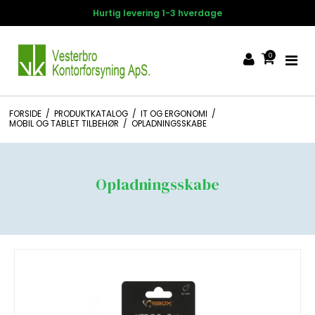
Hurtig levering 1-3 hverdage
0
FORSIDE
/
PRODUKTKATALOG
/
IT OG ERGONOMI
/
MOBIL OG TABLET TILBEHØR
/
OPLADNINGSSKABE
Opladningsskabe