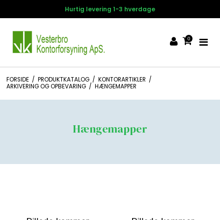
Hurtig levering 1-3 hverdage
0
FORSIDE
/
PRODUKTKATALOG
/
KONTORARTIKLER
/
ARKIVERING OG OPBEVARING
/
HÆNGEMAPPER
Hængemapper