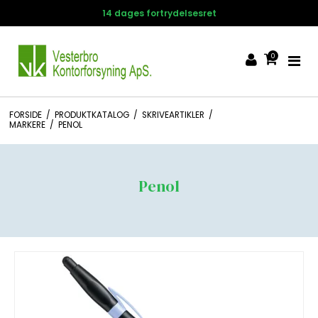
14 dages fortrydelsesret
0
FORSIDE
/
PRODUKTKATALOG
/
SKRIVEARTIKLER
/
MARKERE
/
PENOL
Penol