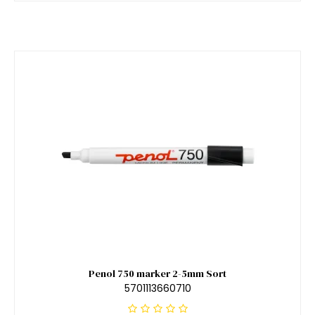
Penol 750 marker 2-5mm Sort
5701113660710