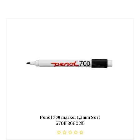
Penol 700 marker 1,5mm Sort
5701113660215