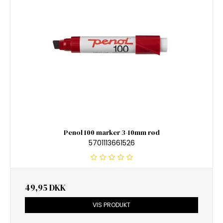
Penol 100 marker 3-10mm rød
5701113661526
49,95 DKK
VIS PRODUKT