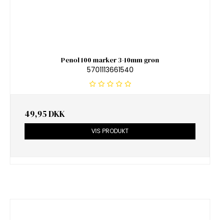
Penol 100 marker 3-10mm grøn
5701113661540
49,95 DKK
VIS PRODUKT