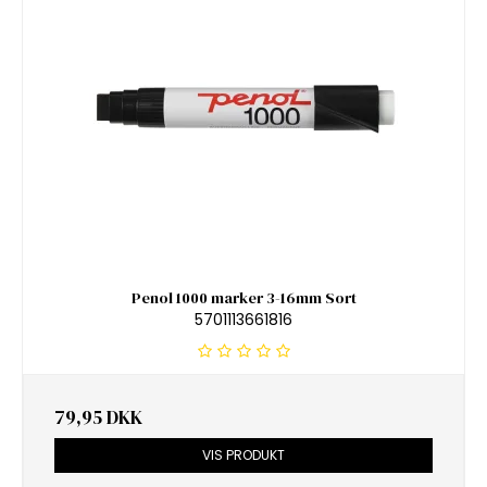
Penol 1000 marker 3-16mm Sort
5701113661816
79,95 DKK
VIS PRODUKT