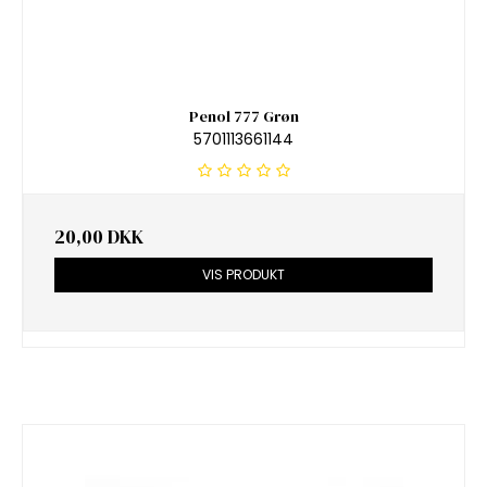
Penol 777 Grøn
5701113661144
20,00 DKK
VIS PRODUKT