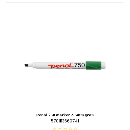
Penol 750 marker 2-5mm grøn
5701113660741