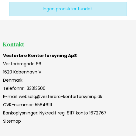
Ingen produkter fundet.
Kontakt
Vesterbro Kontorforsyning ApS
Vesterbrogade 66
1620 København V
Denmark
Telefonnr.
:
33313500
E-mail
:
websalg@vesterbro-kontorforsyning.dk
CVR-nummer
:
55846111
Bankoplysninger
:
Nykredit reg. 8117 konto 1672767
Sitemap