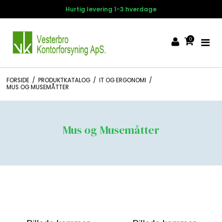
Hurtig levering 1-3 hverdage
0
FORSIDE
/
PRODUKTKATALOG
/
IT OG ERGONOMI
/
MUS OG MUSEMÅTTER
Mus og Musemåtter