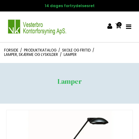
14 dages fortrydelsesret
0
FORSIDE
/
PRODUKTKATALOG
/
SKOLE OG FRITID
/
LAMPER, SKÆRME OG LYSKILDER
/
LAMPER
Lamper