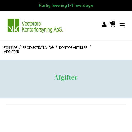
Hurtig levering 1-3 hverdage
0
FORSIDE
/
PRODUKTKATALOG
/
KONTORARTIKLER
/
AFGIFTER
Afgifter