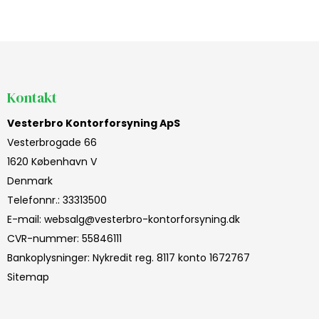
Kontakt
Vesterbro Kontorforsyning ApS
Vesterbrogade 66
1620 København V
Denmark
Telefonnr.
:
33313500
E-mail
:
websalg@vesterbro-kontorforsyning.dk
CVR-nummer
:
55846111
Bankoplysninger
:
Nykredit reg. 8117 konto 1672767
Sitemap