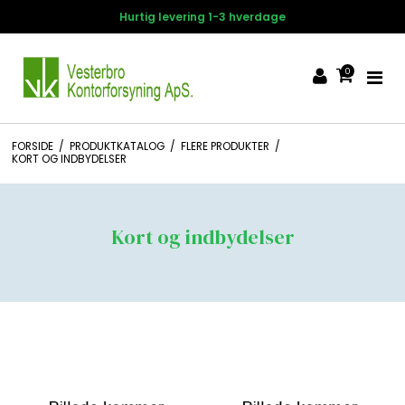
age
14 dages fortrydelsesret
0
FORSIDE
/
PRODUKTKATALOG
/
FLERE PRODUKTER
/
KORT OG INDBYDELSER
Kort og indbydelser