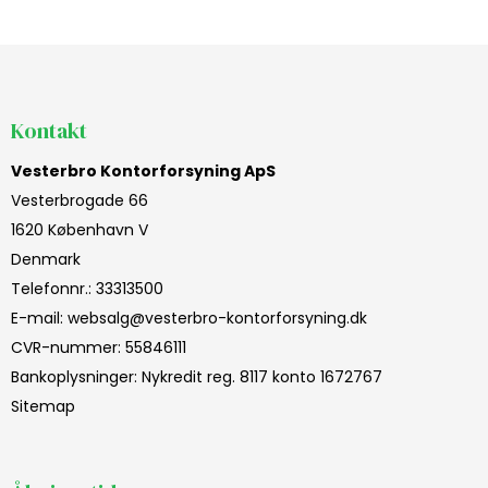
Kontakt
Vesterbro Kontorforsyning ApS
Vesterbrogade 66
1620 København V
Denmark
Telefonnr.
:
33313500
E-mail
:
websalg@vesterbro-kontorforsyning.dk
CVR-nummer
:
55846111
Bankoplysninger
:
Nykredit reg. 8117 konto 1672767
Sitemap