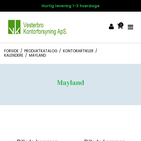
Hurtig levering 1-3 hverdage
0
FORSIDE
/
PRODUKTKATALOG
/
KONTORARTIKLER
/
KALENDERE
/
MAYLAND
Mayland