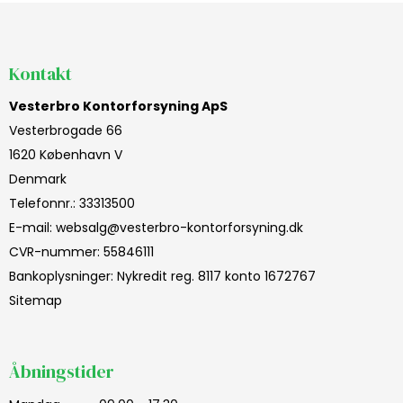
Kontakt
Vesterbro Kontorforsyning ApS
Vesterbrogade 66
1620 København V
Denmark
Telefonnr.
:
33313500
E-mail
:
websalg@vesterbro-kontorforsyning.dk
CVR-nummer
:
55846111
Bankoplysninger
:
Nykredit reg. 8117 konto 1672767
Sitemap
Åbningstider