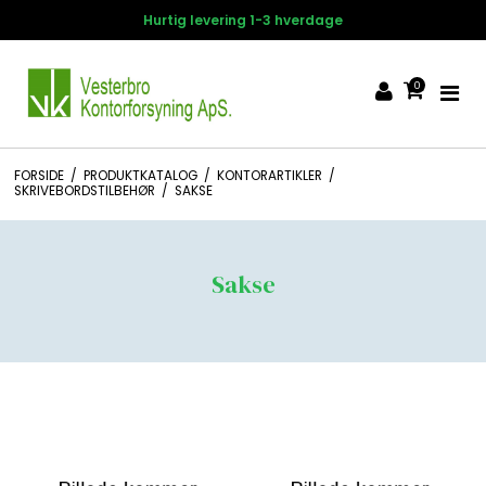
Hurtig levering 1-3 hverdage
0
FORSIDE
/
PRODUKTKATALOG
/
KONTORARTIKLER
/
SKRIVEBORDSTILBEHØR
/
SAKSE
Sakse