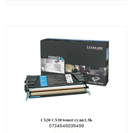
C520/C530 toner cyan 1.5K
0734646039499