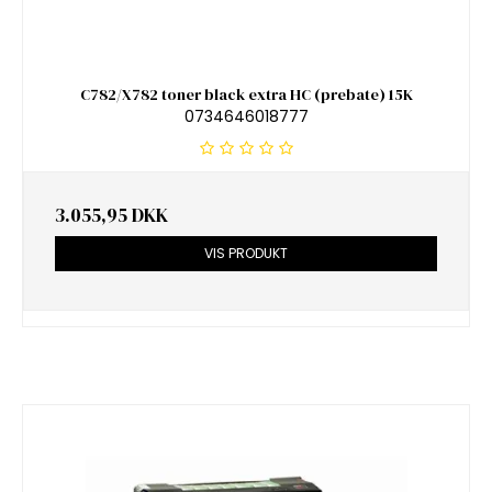
C782/X782 toner black extra HC (prebate) 15K
0734646018777
3.055,95 DKK
VIS PRODUKT