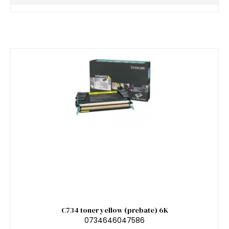
C734 toner yellow (prebate) 6K
0734646047586