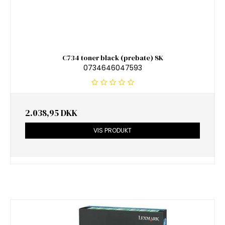
C734 toner black (prebate) 8K
0734646047593
2.038,95 DKK
VIS PRODUKT