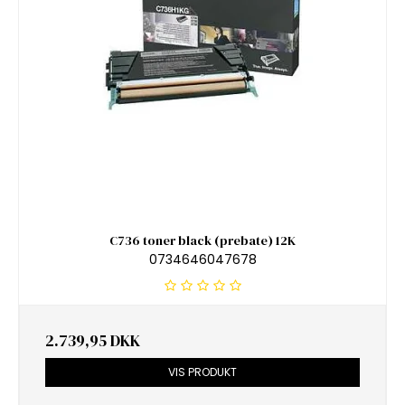
C736 toner black (prebate) 12K
0734646047678
2.739,95 DKK
VIS PRODUKT