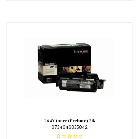
T64X toner (Prebate) 21k
0734646035842