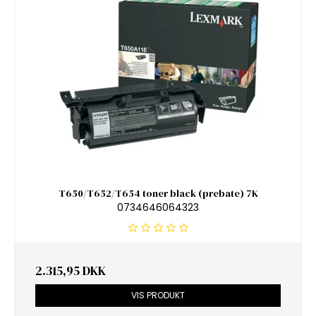
T650/T652/T654 toner black (prebate) 7K
0734646064323
2.315,95 DKK
VIS PRODUKT