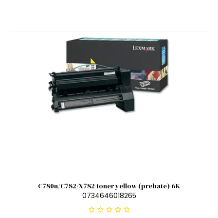
C780n/C782/X782 toner yellow (prebate) 6K
0734646018265