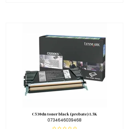
C530dn toner black (prebate) 1.5K
0734646039468