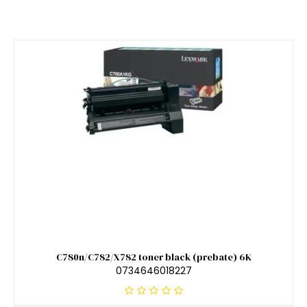
C780n/C782/X782 toner black (prebate) 6K
0734646018227