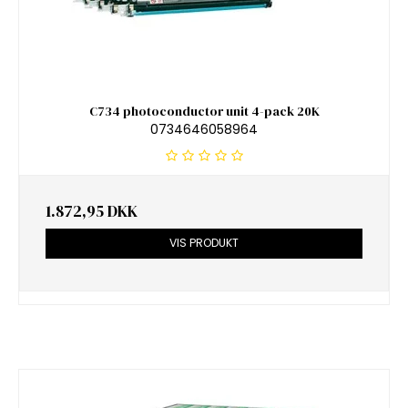
C734 photoconductor unit 4-pack 20K
0734646058964
1.872,95 DKK
VIS PRODUKT