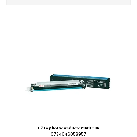
C734 photoconductor unit 20K
0734646058957