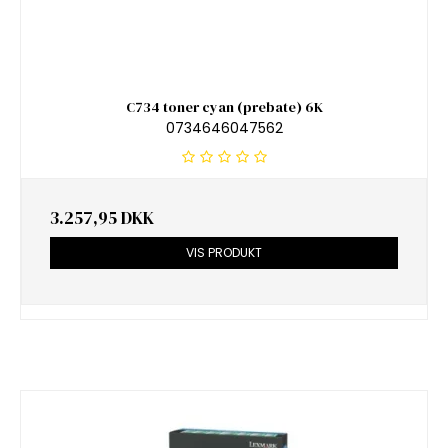
C734 toner cyan (prebate) 6K
0734646047562
3.257,95 DKK
VIS PRODUKT