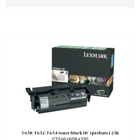
T650/T652/T654 toner black HC (prebate) 25K
0734646064330