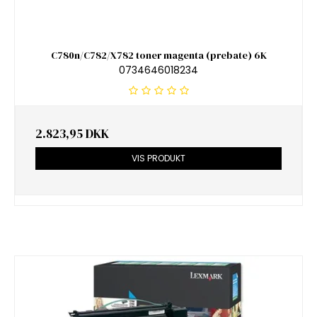
C780n/C782/X782 toner magenta (prebate) 6K
0734646018234
2.823,95 DKK
VIS PRODUKT