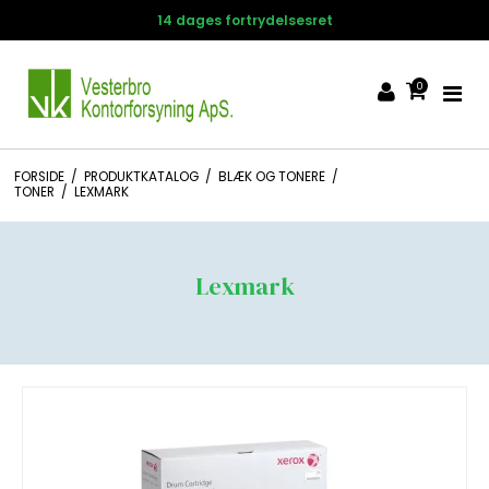
14 dages fortrydelsesret
0
FORSIDE
/
PRODUKTKATALOG
/
BLÆK OG TONERE
/
TONER
/
LEXMARK
Lexmark