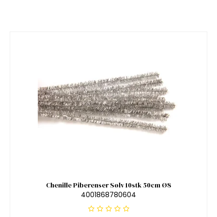
Chenille Piberenser Sølv 10stk 50cm Ø8
4001868780604