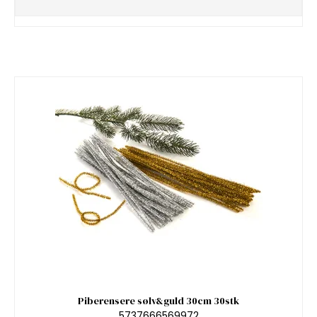
Piberensere sølv&guld 30cm 30stk
5737666569972