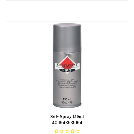
Sølv Spray 150ml
4011643639164