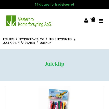
14 dages fortrydelsesret
0
FORSIDE
/
PRODUKTKATALOG
/
FLERE PRODUKTER
/
JULE OG NYTÅRSVARER
/
JULEKLIP
Juleklip