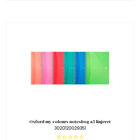
Oxford my colours notesbog a5 linjeret
3020120029351