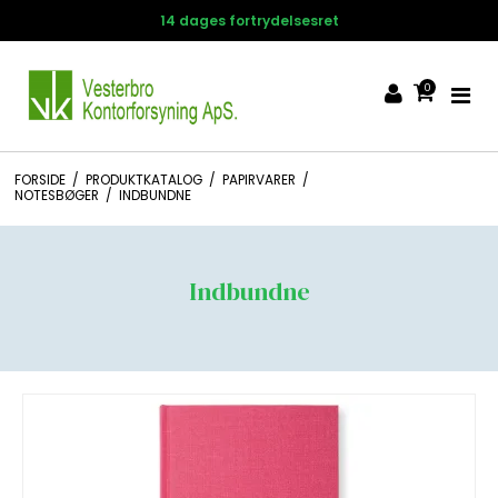
14 dages fortrydelsesret
0
FORSIDE
/
PRODUKTKATALOG
/
PAPIRVARER
/
NOTESBØGER
/
INDBUNDNE
Indbundne