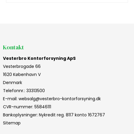
Kontakt
Vesterbro Kontorforsyning ApS
Vesterbrogade 66
1620 København V
Denmark
Telefonnr.
:
33313500
E-mail
:
websalg@vesterbro-kontorforsyning.dk
CVR-nummer
:
55846111
Bankoplysninger
:
Nykredit reg. 8117 konto 1672767
Sitemap