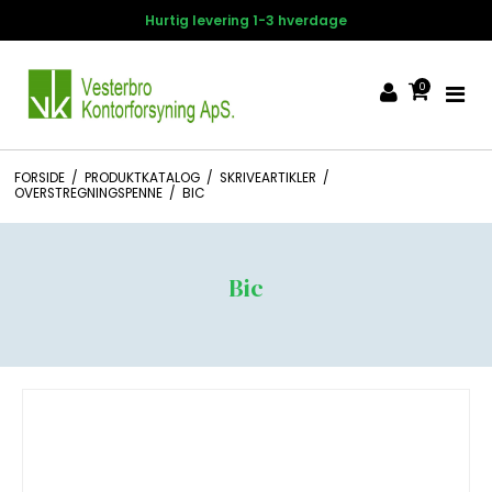
14 dages fortrydelsesret
0
FORSIDE
/
PRODUKTKATALOG
/
SKRIVEARTIKLER
/
OVERSTREGNINGSPENNE
/
BIC
Bic