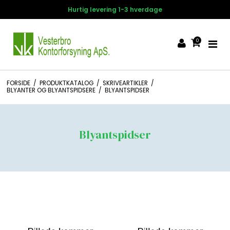
Hurtig levering 1-3 hverdage
0
FORSIDE
/
PRODUKTKATALOG
/
SKRIVEARTIKLER
/
BLYANTER OG BLYANTSPIDSERE
/
BLYANTSPIDSER
Blyantspidser