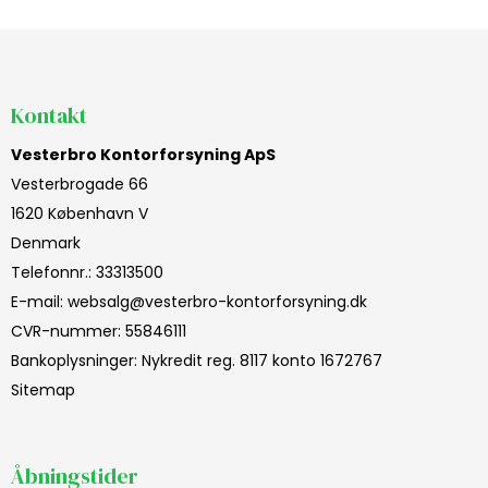
Kontakt
Vesterbro Kontorforsyning ApS
Vesterbrogade 66
1620 København V
Denmark
Telefonnr.
:
33313500
E-mail
:
websalg@vesterbro-kontorforsyning.dk
CVR-nummer
:
55846111
Bankoplysninger
:
Nykredit reg. 8117 konto 1672767
Sitemap
Åbningstider