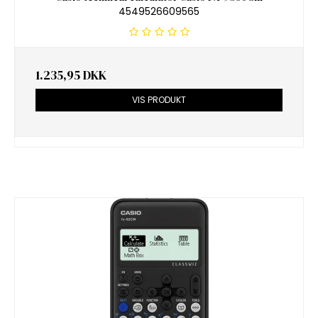
4549526609565
1.235,95 DKK
VIS PRODUKT