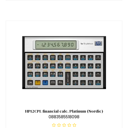
HP12CPL financial calc. Platinum (Nordic)
0883585518098