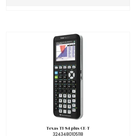
Texas TI-84 plus CE-T
3243480105118