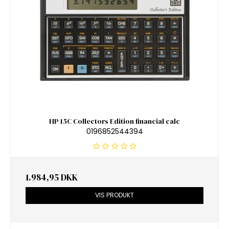
HP 15C Collectors Edition financial calc
0196852544394
1.984,95 DKK
VIS PRODUKT