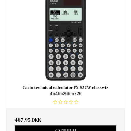
Casio technical calculator FX-85CW classwiz
4549526615726
487,95 DKK
VIS PRODUKT