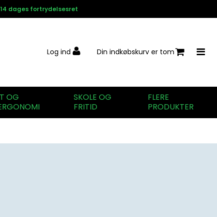
14 dages fortrydelsesret
Log ind
Din indkøbskurv er tom
IT OG
SKOLE OG
FLERE
ERGONOMI
FRITID
PRODUKTER