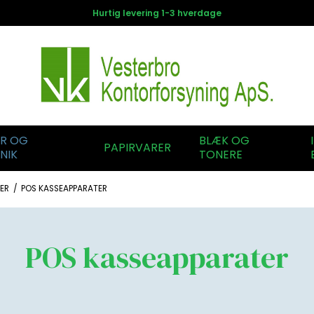
Hurtig levering 1-3 hverdage
ER OG
BLÆK OG
PAPIRVARER
NIK
TONERE
ER
/
POS KASSEAPPARATER
POS kasseapparater