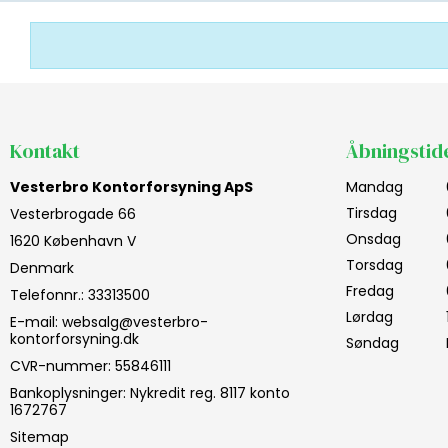
Kontakt
Åbningstid
Vesterbro Kontorforsyning ApS
Mandag
Tirsdag
Vesterbrogade 66
Onsdag
1620 København V
Torsdag
Denmark
Fredag
Telefonnr.
:
33313500
Lørdag
E-mail
:
websalg@vesterbro-
kontorforsyning.dk
Søndag
CVR-nummer
:
55846111
Bankoplysninger
:
Nykredit reg. 8117 konto
1672767
Sitemap