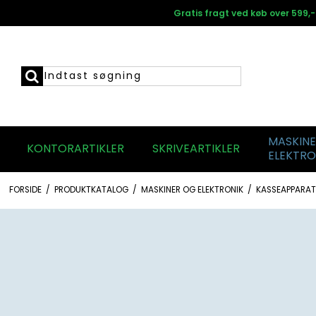
Gratis fragt ved køb over 599,-
MASKIN
KONTORARTIKLER
SKRIVEARTIKLER
ELEKTRO
FORSIDE
/
PRODUKTKATALOG
/
MASKINER OG ELEKTRONIK
/
KASSEAPPARAT