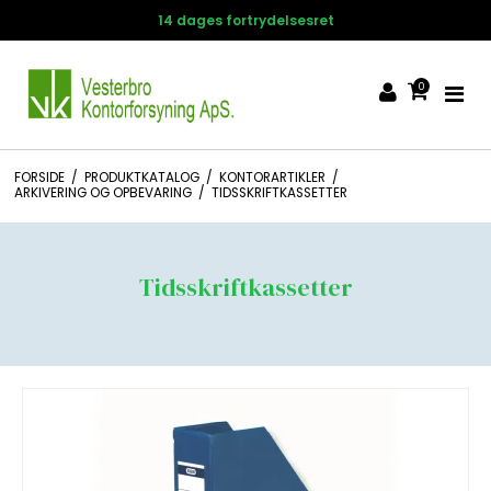
14 dages fortrydelsesret
0
FORSIDE
/
PRODUKTKATALOG
/
KONTORARTIKLER
/
ARKIVERING OG OPBEVARING
/
TIDSSKRIFTKASSETTER
Tidsskriftkassetter