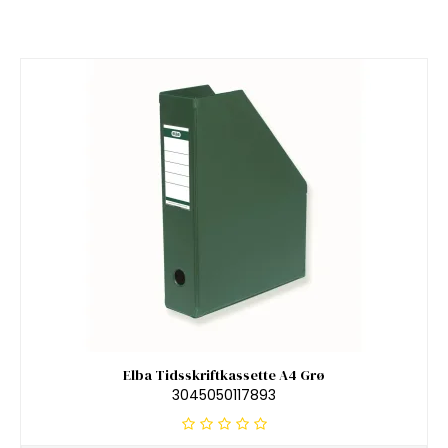
Elba Tidsskriftkassette A4 Grø
3045050117893