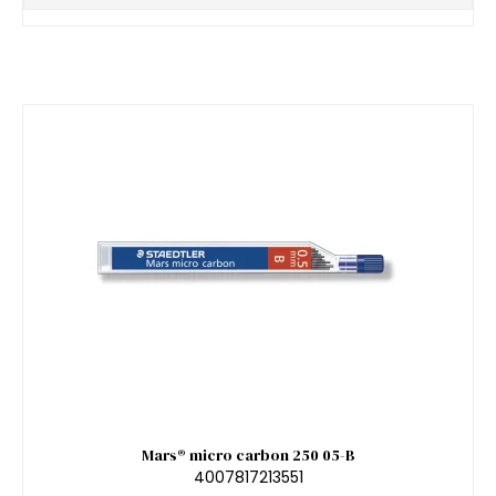
Mars® micro carbon 250 05-B
4007817213551