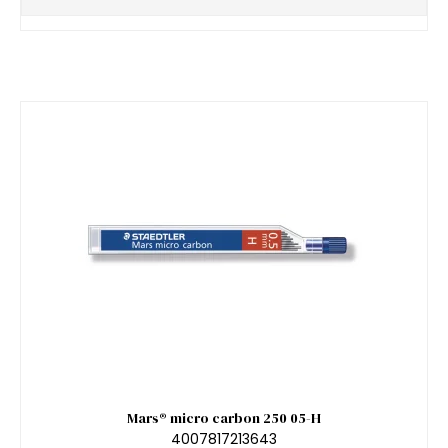
Mars® micro carbon 250 05-H
4007817213643