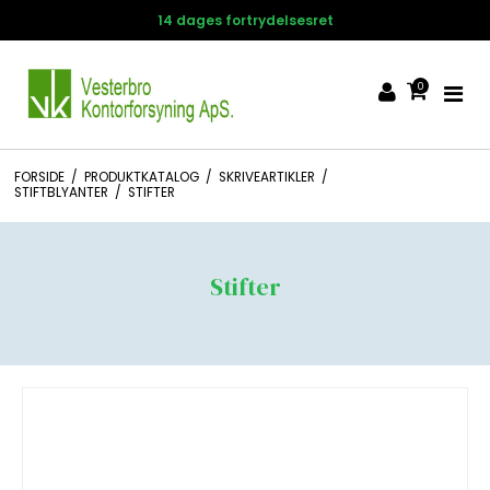
14 dages fortrydelsesret
0
FORSIDE
/
PRODUKTKATALOG
/
SKRIVEARTIKLER
/
STIFTBLYANTER
/
STIFTER
Stifter