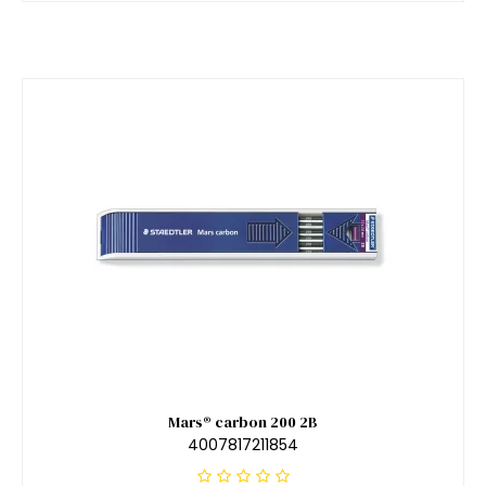
Mars® carbon 200 2B
4007817211854