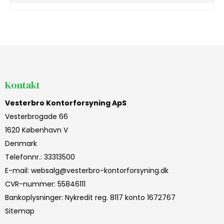
Kontakt
Vesterbro Kontorforsyning ApS
Vesterbrogade 66
1620 København V
Denmark
Telefonnr.
:
33313500
E-mail
:
websalg@vesterbro-kontorforsyning.dk
CVR-nummer
:
55846111
Bankoplysninger
:
Nykredit reg. 8117 konto 1672767
Sitemap