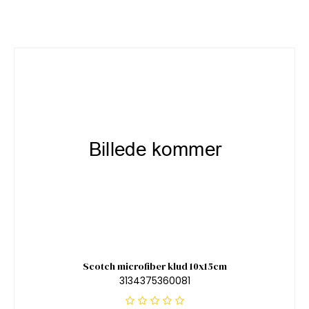
Scotch microfiber klud 10x15cm
3134375360081