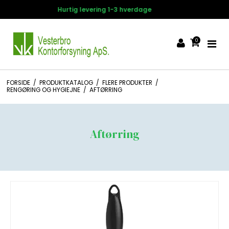
14 dages fortrydelsesret
0
FORSIDE
/
PRODUKTKATALOG
/
FLERE PRODUKTER
/
RENGØRING OG HYGIEJNE
/
AFTØRRING
Aftørring